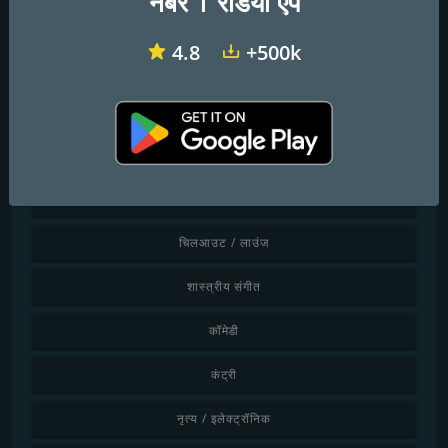
नंबर 1 रेडियो ऐप
वेबसाइट:
http://freshnews-48.com/marwar-radio/
4.8
+500k
टेलीफोन:
9950409997
ईमेल:
anilgoyal.me@gmail.com
शैली द्वारा खोजें
बच्चे
चिलआउट / लाउंज
शास्त्रीय संगीत
कॉमेडी
कंट्री
नृत्य / इलेक्ट्रॉनिक