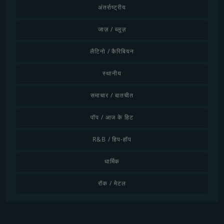
अंतर्राष्ट्रीय
जाज़ / ब्लूज़
लैटिनो / कैरिबियन
स्थानीय
समाचार / बातचीत
पॉप / आज के हिट
R&B / हिप-हॉप
धार्मिक
रॉक / मेटल