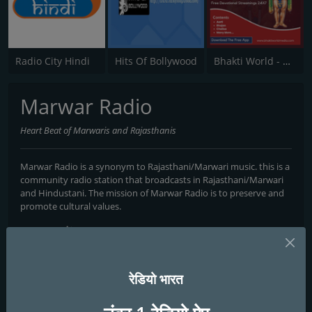
Radio City Hindi
Hits Of Bollywood
Bhakti World - Hanuman
Marwar Radio
Heart Beat of Marwaris and Rajasthanis
Marwar Radio is a synonym to Rajasthani/Marwari music. this is a
community radio station that broadcasts in Rajasthani/Marwari
and Hindustani. The mission of Marwar Radio is to preserve and
promote cultural values.
FM तानों
Jaipur
: Online
Kota
: Online
रेडियो भारत
संपर्क