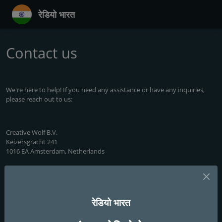
रेडियो भारत
Contact us
We're here to help! If you need any assistance or have any inquiries,
please reach out to us:
Creative Wolf B.V.
Keizersgracht 241
1016 EA Amsterdam, Netherlands
Please don't hesitate to
contact us
if you need to report any issues or
would like to request the addition of a radio station to our database.
रेडियो भारत