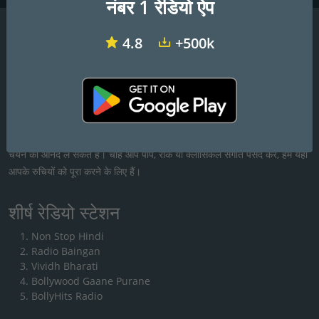
नंबर 1 रेडियो ऐप
4.8
+500k
रेडियो भारत
हमारे मुफ्त ऑनलाइन एप्लिकेशन के साथ भारतीय रेडियो की खोज करें, जिससे आपको
500 से अधिक FM/AM रेडियो स्टेशनों तक आसानी से पहुंच मिलती है जहां समाचार,
खेल और संगीत के लाइव प्रसारण होते हैं। हमारे एप्लिकेशन के साथ, आप भारत में हो रही
नवीनतम घटनाओं के साथ अपडेट रह सकते हैं और सभी जानरों के संगीत से विविधतापूर्ण
चयन का आनंद ले सकते हैं। चाहे आप पॉप, रॉक या क्लासिकल संगीत पसंद करें, हम यहां
आपके रुचियों को पूरा करने के लिए हैं।
शीर्ष रेडियो स्टेशन
Non Stop Hindi
Radio Baingan
Vividh Bharati
Bollywood Gaane Purane
BollyHits Radio