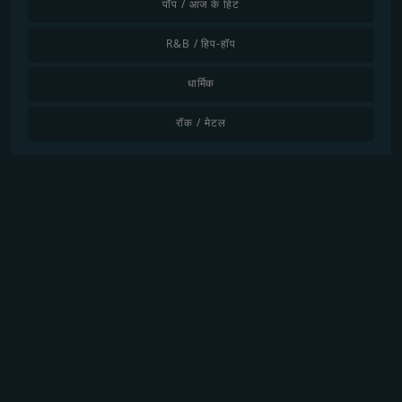
पॉप / आज के हिट
R&B / हिप-हॉप
धार्मिक
रॉक / मेटल