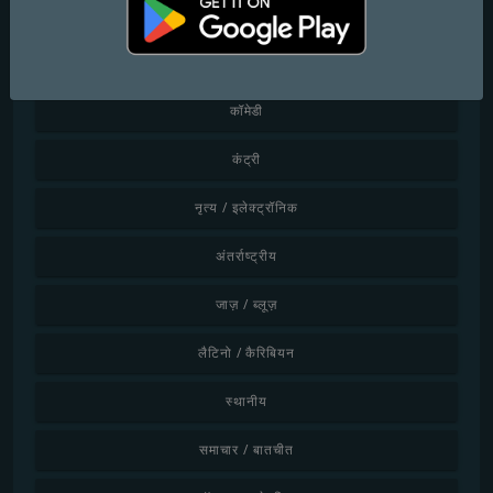
चिलआउट / लाउंज
शास्त्रीय संगीत
कॉमेडी
कंट्री
नृत्य / इलेक्ट्रॉनिक
अंतर्राष्ट्रीय
जाज़ / ब्लूज़
लैटिनो / कैरिबियन
स्थानीय
समाचार / बातचीत