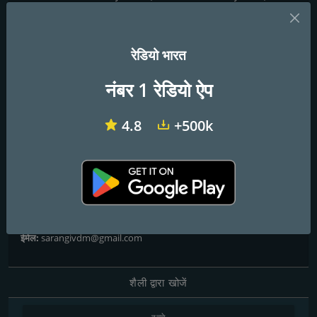
KATTANUM KUTTANUM - RJ NIBIN, BE POSITIVE - RJ NIBIN,
PATTUPETTI - RJ VISHNU, PAZHAYA PATTUKAL - RJ SUSU, GOOD
MORNING OMAN - RJ ARUN, PATHUM ONNUM PATHINONNU - RJ
GOPU, PATHIL PATHU - RJ VEENA
रेडियो भारत
FM तानों
नंबर 1 रेडियो ऐप
Alappuzha
: Online
4.8
+500k
संपर्क
वेबसाइट:
http://www.radiosarangi.in
पता:
Radio Sarangi Malayalam ,Panickers Tower ,Vandanam
,Alappuzha
टेलीफोन:
+919447908904
ईमेल:
sarangivdm@gmail.com
शैली द्वारा खोजें