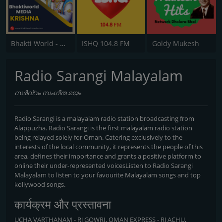
Bhakti World - Krishna
ISHQ 104.8 FM
Goldy Mukesh
Radio Sarangi Malayalam
സർവ്വം സംഗീത മയം
Radio Sarangi is a malayalam radio station broadcasting from
Alappuzha. Radio Sarangi is the first malayalam radio station
being relayed solely for Oman. Catering exclusively to the
interests of the local community, it represents the people of this
area, defines their importance and grants a positive platform to
online their under-represented voicesListen to Radio Sarangi
Malayalam to listen to your favourite Malayalam songs and top
kollywood songs.
कार्यक्रम और प्रस्तावना
UCHA VARTHANAM - RJ GOWRI, OMAN EXPRESS - RJ ACHU,