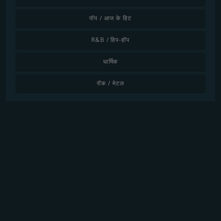
पॉप / आज के हिट
R&B / हिप-हॉप
धार्मिक
रॉक / मेटल