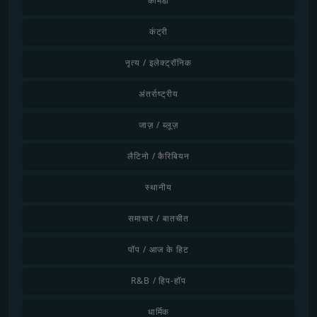
कॉमेडी
कंट्री
नृत्य / इलेक्ट्रॉनिक
अंतर्राष्ट्रीय
जाज़ / ब्लूज़
लैटिनो / कैरिबियन
स्थानीय
समाचार / बातचीत
पॉप / आज के हिट
R&B / हिप-हॉप
धार्मिक