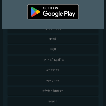
बच्चे
चिलआउट / लाउंज
शास्त्रीय संगीत
कॉमेडी
कंट्री
नृत्य / इलेक्ट्रॉनिक
अंतर्राष्ट्रीय
जाज़ / ब्लूज़
लैटिनो / कैरिबियन
स्थानीय