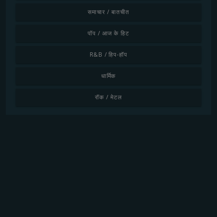
समाचार / बातचीत
पॉप / आज के हिट
R&B / हिप-हॉप
धार्मिक
रॉक / मेटल