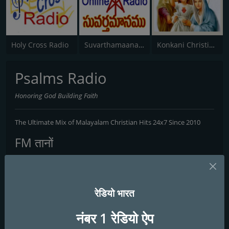
Holy Cross Radio
Suvarthamaanam Online Radio
Konkani Christian Radio - Mangalore
Psalms Radio
Honoring God Building Faith
The Ultimate Mix of Malayalam Christian Hits 24x7 Since 2010
FM तानों
Kottayam
: Online
संपर्क
रेडियो भारत
वेबसाइट:
https://psalmsradio.com/
नंबर 1 रेडियो ऐप