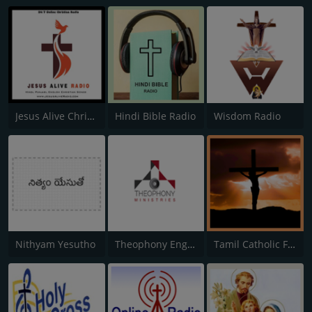
Jesus Alive Christian Radio
Hindi Bible Radio
Wisdom Radio
Nithyam Yesutho
Theophony English Christian Radio
Tamil Catholic FM