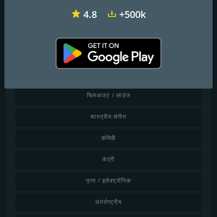
सोशल मीडिया
4.8
+500k
शैली द्वारा खोजें
बच्चे
चिलआउट / लाउंज
शास्त्रीय संगीत
कॉमेडी
कंट्री
नृत्य / इलेक्ट्रॉनिक
अंतर्राष्ट्रीय