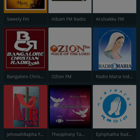
Sweety Fm
Inbam FM Radio
Arulvakku FM
Bangalore Christian Radio
OZion FM
Radio Maria India
JehovahRapha FM
Theophony Tamil Isai
Ephphatha Radio Malayalam