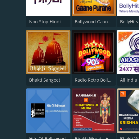
Non Stop Hindi
Bollywood Gaane Purane
BollyHits
Bhakti Sangeet
Radio Retro Bollywood 90s
Hits Of Bollywood
Bhakti World - Hanuman