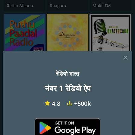
Radio Afsana
Raagam
Mukil FM
Puthu Paadal Radio
Divyavani Sanskrit Radio
Radio Onattukara
रेडियो भारत
नंबर 1 रेडियो ऐप
4.8
+500k
Chimes Radio
Uthayam FM
Aural Radio