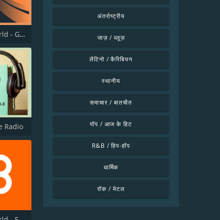
अंतर्राष्ट्रीय
Bhakti World - Ganesha
जाज़ / ब्लूज़
लैटिनो / कैरिबियन
स्थानीय
समाचार / बातचीत
पॉप / आज के हिट
e Radio
R&B / हिप-हॉप
धार्मिक
रॉक / मेटल
Bhakti World - Shri Ram