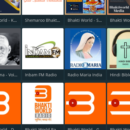
Bhakti World - Krishna
Shemaroo Bhakti Radio
Bhakti World - Shiva
Sri Ramana - Voice of Arunachala
Inbam FM Radio
Radio Maria India
Hindi Bibl
Bhakti World - Dhyan
Bhakti World Radio
Bhakti World - Guruvar