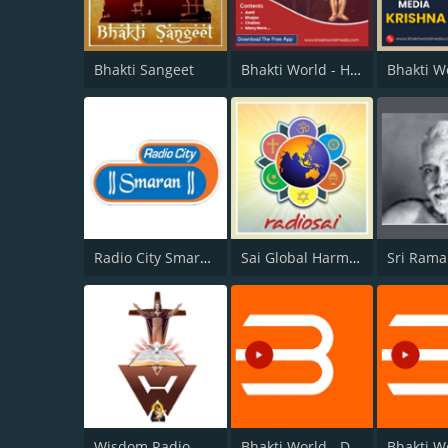
Bhakti Sangeet
Bhakti World - Hanuman
Radio City Smaran
Sai Global Harmony
Wisdom Radio
Bhakti World - Devi Maa