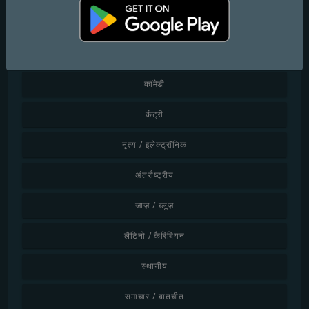
चिलआउट / लाउंज
शास्त्रीय संगीत
कॉमेडी
कंट्री
नृत्य / इलेक्ट्रॉनिक
अंतर्राष्ट्रीय
जाज़ / ब्लूज़
लैटिनो / कैरिबियन
स्थानीय
समाचार / बातचीत