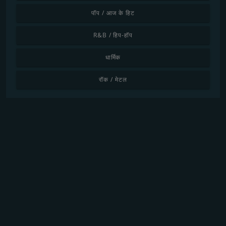
पॉप / आज के हिट
R&B / हिप-हॉप
धार्मिक
रॉक / मेटल