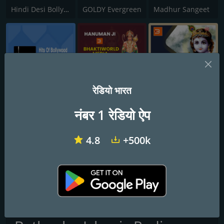
Hindi Desi Bollywood Evergreen Hits - Channel 2
GOLDY Evergreen
Madhur Sangeet
रेडियो भारत
Hits Of Bollywood
Bhakti World - Hanuman
Bhakti World - Krishna
नंबर 1 रेडियो ऐप
4.8
+500k
ISHQ 104.8 FM
Goldy Mukesh
Hindi Retro Hits Radio