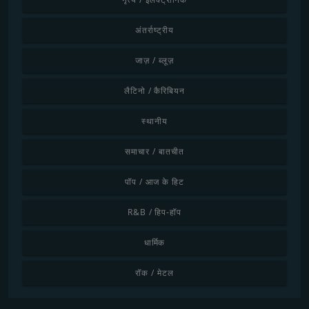
अंतर्राष्ट्रीय
जाज़ / ब्लूज़
लैटिनो / कैरिबियन
स्थानीय
समाचार / बातचीत
पॉप / आज के हिट
R&B / हिप-हॉप
धार्मिक
रॉक / मेटल