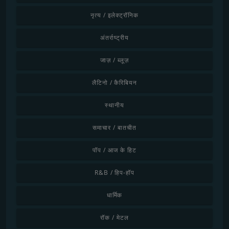
नृत्य / इलेक्ट्रॉनिक
अंतर्राष्ट्रीय
जाज़ / ब्लूज़
लैटिनो / कैरिबियन
स्थानीय
समाचार / बातचीत
पॉप / आज के हिट
R&B / हिप-हॉप
धार्मिक
रॉक / मेटल