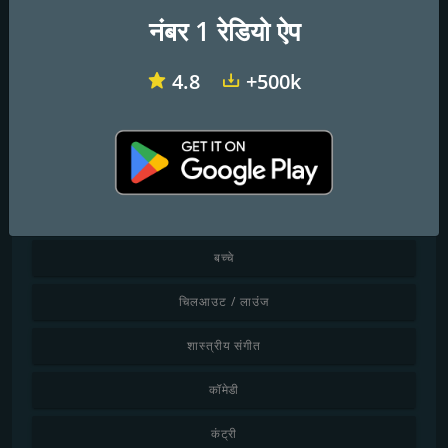
टेलीफोन:
+91 0487 2332570
नंबर 1 रेडियो ऐप
ईमेल:
tcrakashvani@gmail.com
4.8
+500k
सोशल मीडिया
शैली द्वारा खोजें
बच्चे
चिलआउट / लाउंज
शास्त्रीय संगीत
कॉमेडी
कंट्री