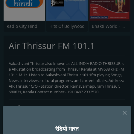
Radio City Hindi
Hits Of Bollywood
Bhakti World - Hanuman
Air Thrissur FM 101.1
Aakashvani Thrissur also known as ALL INDIA RADIO THRISSUR is
a AIR station broadcasting from Thrissur Kerala at MV638 kHz FM
101.1 MHz. Listen to Aakashvani Thrissur 101.1fm playing Songs,
News, interviews, cultural programs, and current affairs. Address:-
AIR Thrissur C/O - Station director, Ramavarmapuram Thrissur,
680631, Kerala Contact number:- +91 0487 2332570
संपर्क
वेबसाइट:
https://airthrissurfmlistenersclub.blogspot.com
पता:
AIR Thrissur C/O - Station director, Ramavarmapuram
रेडियो भारत
Thrissur, 680631, Kerala